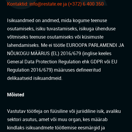
Kontaktid:
info@restate.ee
ja (+372) 6 400 350
Isikuandmed on andmed, mida kogume teenuse
osutamiseks, isiku tuvastamiseks, isikuga ühenduse
võtmiseks teenuse osutamiseks või küsimuste
lahendamiseks. Me ei töötle EUROOPA PARLAMENDI JA
NÕUKOGU MÄÄRUS (EL) 2016/679 (inglise keeles
General Data Protection Regulation ehk GDPR või EU
Regulation 2016/679) määruses defineeritud
delikaatseid isikuandmeid.
Mõisted
Vastutav töötleja on füüsiline või juriidiline isik, avaliku
sektori asutus, amet või muu organ, kes määrab
kindlaks isikuandmete töötlemise eesmärgid ja