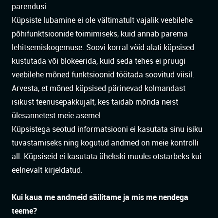
parendusi.
Küpsiste lubamine ei ole vältimatult vajalik veebilehe
põhifunktsioonide toimimiseks, kuid annab parema
lehitsemiskogemuse. Soovi korral võid alati küpsised
kustutada või blokeerida, kuid seda tehes ei pruugi
veebilehe mõned funktsioonid töötada soovitud viisil.
Arvesta, et mõned küpsised pärinevad kolmandast
isikust teenusepakkujalt, kes täidab mõnda neist
ülesannetest meie asemel.
Küpsistega seotud informatsiooni ei kasutata sinu isiku
tuvastamiseks ning kogutud andmed on meie kontrolli
all. Küpsiseid ei kasutata ühekski muuks otstarbeks kui
eelnevalt kirjeldatud.
Kui kaua me andmeid säilitame ja mis me nendega
teeme?