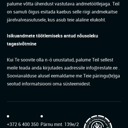
palume võtta ühendust vastutava andmetöötlejaga. Teil
on samuti õigus esitada kaebus selle riigi andmekaitse
järelvalveasutusele, kus asub teie alaline elukoht.
Isikuandmete töötlemiseks antud nõusoleku
tagasivõtmine
Kui Te soovite olla n-ö unustatud, palume Teil sellest
meile teada anda kirjutades aadressile
info@restate.ee
.
Sooviavalduse alusel eemaldame me Teie päringu(te)ga
seotud informatsiooni oma süsteemidest.
+372 6 400 350
Pärnu mnt. 139e/2