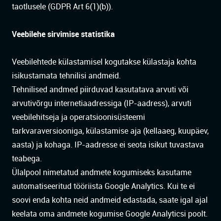
taotlusele (GDPR Art 6(1)(b)).
Veebilehe sirvimise statistika
Veebilehtede külastamisel kogutakse külastaja kohta
isikustamata tehnilisi andmeid.
Tehnilised andmed piirduvad kasutatava arvuti või
arvutivõrgu internetiaadressiga (IP-aadress), arvuti
veebilehitseja ja operatsioonisüsteemi
tarkvaraversiooniga, külastamise aja (kellaaeg, kuupäev,
aasta) ja kohaga. IP-aadresse ei seota isikut tuvastava
teabega.
Ülalpool nimetatud andmete kogumiseks kasutame
automatiseeritud tööriista Google Analytics. Kui te ei
soovi enda kohta neid andmeid edastada, saate igal ajal
keelata oma andmete kogumise Google Analyticsi poolt.