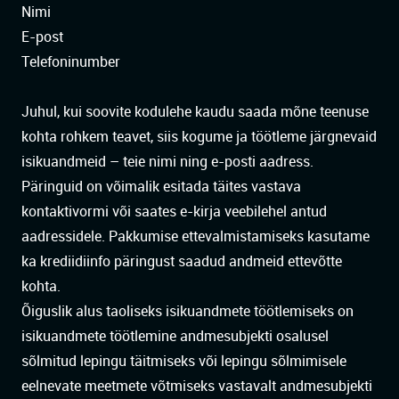
Nimi
E-post
Telefoninumber
Juhul, kui soovite kodulehe kaudu saada mõne teenuse
kohta rohkem teavet, siis kogume ja töötleme järgnevaid
isikuandmeid – teie nimi ning e-posti aadress.
Päringuid on võimalik esitada täites vastava
kontaktivormi või saates e-kirja veebilehel antud
aadressidele. Pakkumise ettevalmistamiseks kasutame
ka krediidiinfo päringust saadud andmeid ettevõtte
kohta.
Õiguslik alus taoliseks isikuandmete töötlemiseks on
isikuandmete töötlemine andmesubjekti osalusel
sõlmitud lepingu täitmiseks või lepingu sõlmimisele
eelnevate meetmete võtmiseks vastavalt andmesubjekti