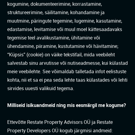
kogumine, dokumenteerimine, korrastamine,
struktureerimine, säilitamine, kohandamine ja
muutmine, päringute tegemine, lugemine, kasutamine,
edastamise, levitamise või muul moel kättesaadavaks
tegemise teel avalikustamine, ühitamine või
ühendamine, piiramine, kustutamine või hävitamine;
“Küpsis” (cookie) on väike tekstifail, mida veebileht
salvestab sinu arvutisse või nutiseadmesse, kui külastad
meie veebilehte. See võimaldab talletada infot eelistuste
kohta, nii et sa ei pea seda lehte taas külastades või lehti
sirvides uuesti valikuid tegema.
Milliseid isikuandmeid ning mis eesmärgil me kogume?
Ettevõtte Restate Property Advisors OÜ ja Restate
Property Developers OÜ kogub järgmisi andmeid: