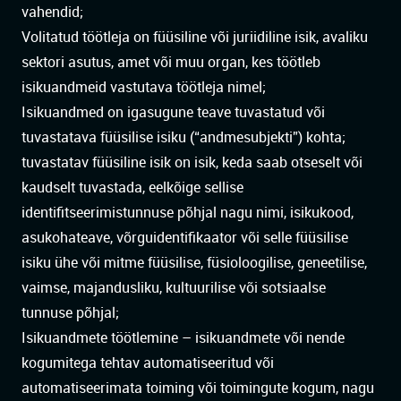
vahendid;
Volitatud töötleja on füüsiline või juriidiline isik, avaliku
sektori asutus, amet või muu organ, kes töötleb
isikuandmeid vastutava töötleja nimel;
Isikuandmed on igasugune teave tuvastatud või
tuvastatava füüsilise isiku (“andmesubjekti”) kohta;
tuvastatav füüsiline isik on isik, keda saab otseselt või
kaudselt tuvastada, eelkõige sellise
identifitseerimistunnuse põhjal nagu nimi, isikukood,
asukohateave, võrguidentifikaator või selle füüsilise
isiku ühe või mitme füüsilise, füsioloogilise, geneetilise,
vaimse, majandusliku, kultuurilise või sotsiaalse
tunnuse põhjal;
Isikuandmete töötlemine – isikuandmete või nende
kogumitega tehtav automatiseeritud või
automatiseerimata toiming või toimingute kogum, nagu