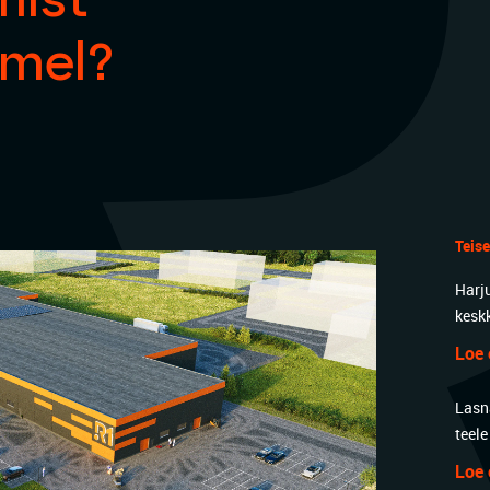
mist
emel?
Teis
Harj
kesk
Loe 
Lasn
teele
Loe 