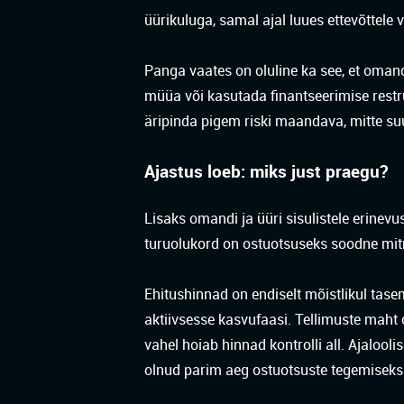
üürikuluga, samal ajal luues ettevõttele 
Panga vaates on oluline ka see, et omand
müüa või kasutada finantseerimise restr
äripinda pigem riski maandava, mitte s
Ajastus loeb: miks just praegu?
Lisaks omandi ja üüri sisulistele erinevu
turuolukord on ostuotsuseks soodne mit
Ehitushinnad on endiselt mõistlikul tasem
aktiivsesse kasvufaasi. Tellimuste maht
vahel hoiab hinnad kontrolli all. Ajalooli
olnud parim aeg ostuotsuste tegemiseks