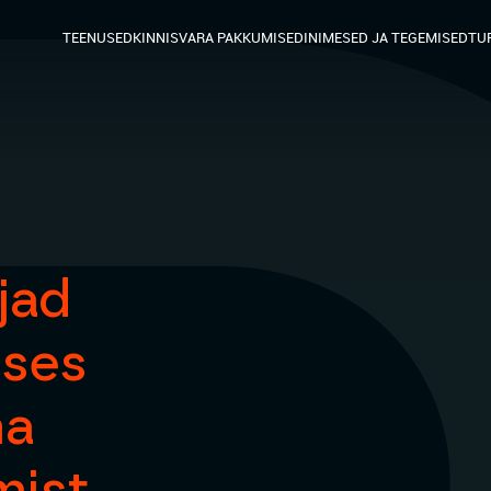
TEENUSED
KINNISVARA PAKKUMISED
INIMESED JA TEGEMISED
TU
jad
ases
ma