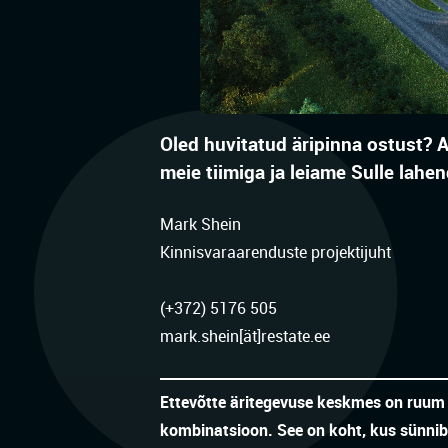
Oled huvitatud äripinna ostust? A
meie tiimiga
ja leiame Sulle lahen
Mark Shein
Kinnisvaraarenduste projektijuht
(
+372) 5176 505
mark.shein[ät]restate.ee
Ettevõtte äritegevuse keskmes on ruum –
kombinatsioon. See on koht, kus sünnib 