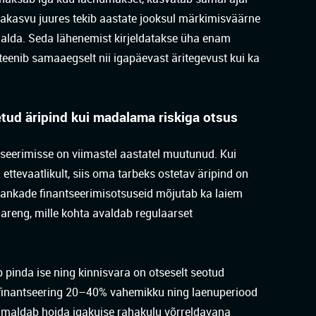
akasvu juures tekib aastate jooksul märkimisväärne
malda. Seda lähenemist kirjeldatakse üha enam
teenib samaaegselt nii igapäevast äritegevust kui ka
tud äripind kui madalama riskiga otsus
seerimisse on viimastel aastatel muutunud. Kui
ettevaatlikult, siis oma tarbeks ostetav äripind on
Pankade finantseerimisotsuseid mõjutab ka laiem
areng, mille kohta avaldab regulaarset
b pinda ise ning kinnisvara on otseselt seotud
finantseering 20–40% vahemikku ning laenuperiood
õimaldab hoida igakuise rahakulu võrreldavana