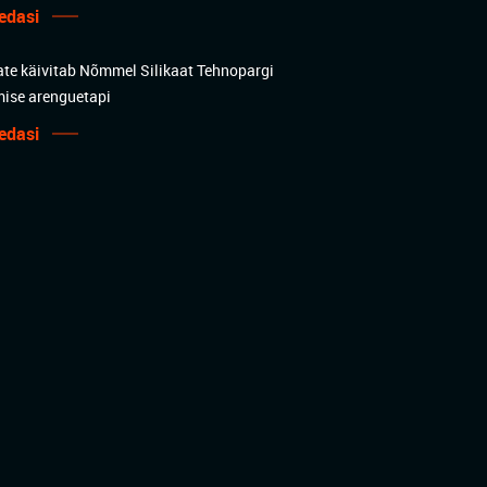
edasi
ate käivitab Nõmmel Silikaat Tehnopargi
mise arenguetapi
edasi