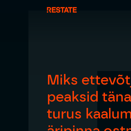
Miks ettevõt
peaksid tän
turus kaalu