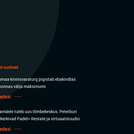
ed uudised
umaa kinnisvaraturg pigistab ebakindlas
konnas välja maksimumi
edasi
amäele tuleb uus tõmbekeskus: Peterburi
 kerkivad Padel+ Restate ja virtuaalstuudio
edasi