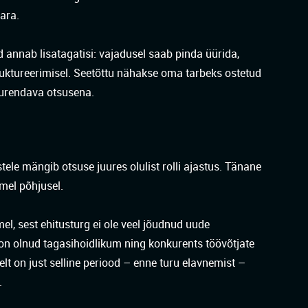
vara.
 annab lisatagatisi: vajadusel saab pinda üürida,
uktureerimisel. Seetõttu nähakse oma tarbeks ostetud
uurendava otsusena.
stele mängib otsuse juures olulist rolli ajastus. Tänane
mel põhjusel.
el, sest ehitusturg ei ole veel jõudnud uude
 on olnud tagasihoidlikum ning konkurents töövõtjate
selt on just selline periood – enne turu elavnemist –
.