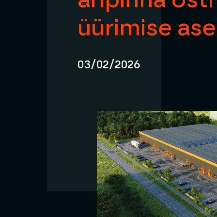
äripinna ost
üürimise as
03/02/2026