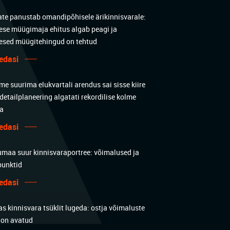
ate panustab omandipõhisele ärikinnisvarale:
ese müügimaja ehitus algab peagi ja
esed müügitehingud on tehtud
edasi
e suurima elukvartali arendus sai sisse kiire
detailplaneering algatati rekordilise kolme
a
edasi
umaa suur kinnisvaraportree: võimalused ja
punktid
edasi
s kinnisvara tsüklit lugeda: ostja võimaluste
 on avatud