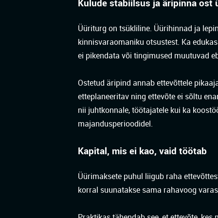
Kulude stabiilsus ja äripinna ost
Üüriturg on tsükliline. Üürihinnad ja le
kinnisvaraomaniku otsustest. Ka edukas e
ei pikendata või tingimused muutuvad 
Ostetud äripind annab ettevõttele pikaa
etteplaneeritav ning ettevõte ei sõltu e
nii juhtkonnale, töötajatele kui ka koost
majandusperioodidel.
Kapital, mis ei kao, vaid töötab
Üürimaksete puhul liigub raha ettevõttest 
korral suunatakse sama rahavoog varasse,
Praktikas tähendab see, et ettevõte, ke