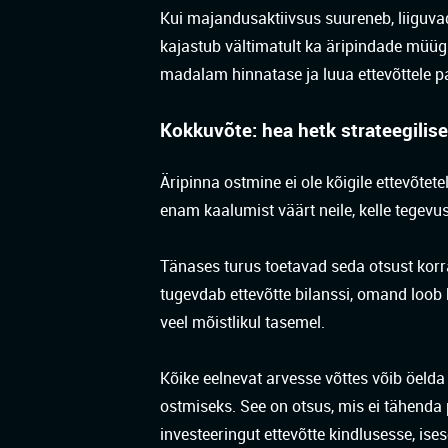
Kui majandusaktiivsus suureneb, liiguva
kajastub vältimatult ka äripindade müüg
madalam hinnatase ja luua ettevõttele p
Kokkuvõte: hea hetk strateegilis
Äripinna ostmine ei ole kõigile ettevõtet
enam kaalumist väärt neile, kelle tegevu
Tänases turus toetavad seda otsust korr
tugevdab ettevõtte bilanssi, omand loob k
veel mõistlikul tasemel.
Kõike eelnevat arvesse võttes võib öelda 
ostmiseks. See on otsus, mis ei tähenda p
investeeringut ettevõtte kindlusesse, ise