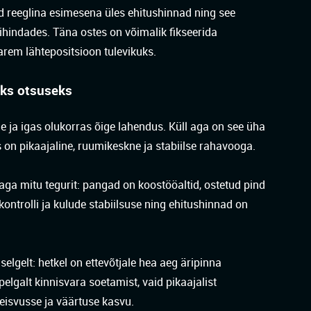
d reeglina esimesena üles ehitushinnad ning see
ihindades. Täna ostes on võimalik fikseerida
arem lähtepositsioon tulevikuks.
eks otsuseks
ele ja igas olukorras õige lahendus. Küll aga on see üha
s on pikaajaline, ruumikeskne ja stabiilse rahavooga.
aga mitu tegurit: pangad on koostööaltid, ostetud pind
ontrolli ja kulude stabiilsuse ning ehitushinnad on
selgelt: hetkel on ettevõtjale hea aeg äripinna
elgalt kinnisvara soetamist, vaid pikaajalist
seisvusse ja väärtuse kasvu.