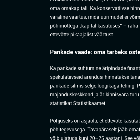
oma omakapitali. Ka konservatiivse hinn
varaline väärtus, mida üürimudel ei või
põhimõttega „kapital kasutuses“ – raha 
ettevõtte pikaajalist väärtust.
Pankade vaade: oma tarbeks oste
Ka pankade suhtumine äripindade finant
spekulatiivseid arendusi hinnatakse täna 
pankade silmis selge loogikaga tehing. 
majanduskeskkond ja ärikinnisvara turu 
statistikat
Statistikaamet
.
Põhjuseks on asjaolu, et ettevõte kasuta
põhitegevusega. Tavapäraselt jääb oma
võib ulatuda kuni 20–25 aastani. See v