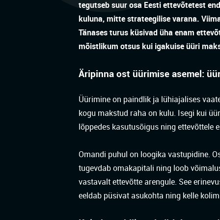
tegutseb suur osa Eesti ettevõtetest en
kuluna, mitte strateegilise varana. Vii
Tänases turus küsivad üha enam ettevõtj
mõistlikum otsus kui igakuise üüri mak
Äripinna ost üürimise asemel: üü
Üürimine on paindlik ja lühiajalises vaa
kogu makstud raha on kulu. Isegi kui üür
lõppedes kasutusõigus ning ettevõttele ei
Omandi puhul on loogika vastupidine. Ost
tugevdab omakapitali ning loob võimalu
vastavalt ettevõtte arengule. See erinevus
eeldab püsivat asukohta ning kelle koli