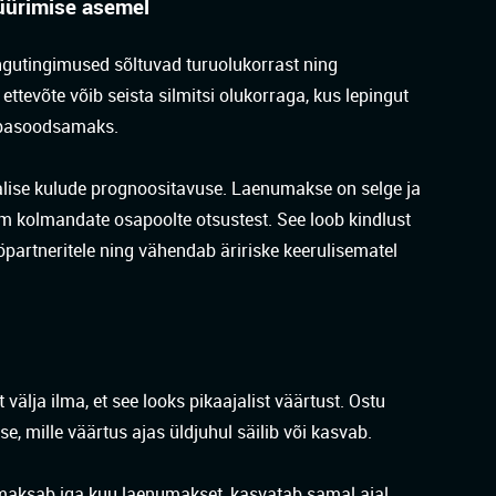
 üürimise asemel
pingutingimused sõltuvad turuolukorrast ning
ttevõte võib seista silmitsi olukorraga, kus lepingut
ebasoodsamaks.
jalise kulude prognoositavuse. Laenumakse on selge ja
nam kolmandate osapoolte otsustest. See loob kindlust
ööpartneritele ning vähendab äririske keerulisematel
välja ilma, et see looks pikaajalist väärtust. Ostu
 mille väärtus ajas üldjuhul säilib või kasvab.
s maksab iga kuu laenumakset, kasvatab samal ajal