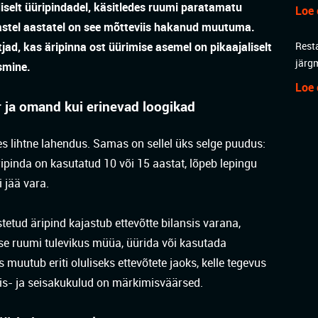
diselt üüripindadel, käsitledes ruumi paratamatu
Loe 
mastel aastatel on see mõtteviis hakanud muutuma.
Rest
ad, kas äripinna ost üürimise asemel on pikaajaliselt
järg
smine.
Loe 
r ja omand kui erinevad loogikad
tes lihtne lahendus. Samas on sellel üks selge puudus:
ipinda on kasutatud 10 või 15 aastat, lõpeb lepingu
 jää vara.
etud äripind kajastub ettevõtte bilansis varana,
se ruumi tulevikus müüa, üürida või kasutada
 muutub eriti oluliseks ettevõtete jaoks, kelle tegevus
mis- ja seisakukulud on märkimisväärsed.