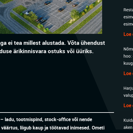
Rest
esim
esim
Loe 
ga ei tea millest alustada.
Võta ühendust
Nõmm
duse ärikinnisvara ostuks või üüriks.
hoo: 
kuug
Loe 
Harj
valu
Loe 
 ladu, tootmispind, stock-office või nende
Kuida
aken
väärtus, liigub kaup ja töötavad inimesed. Ometi